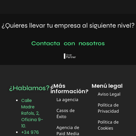
¿Quieres llevar tu empresa al siguiente nivel?
C
o
n
t
a
c
t
a
c
o
n
n
o
s
o
t
r
o
s
¿Más
Menú legal
¿Hablamos?
información?
Aviso Legal
La agencia
Calle
Política de
Madre
Casos de
Privacidad
Rafols, 2,
Éxito
Oficina 9-
Política de
10.
Agencia de
Cookies
+34 976
Paid Media