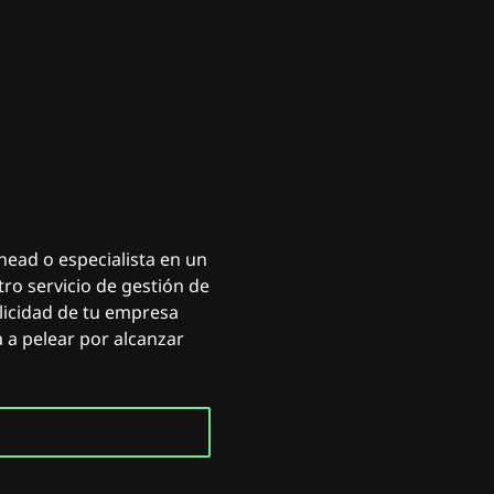
E
D
I
A
ead o especialista en un
o servicio de gestión de
licidad de tu empresa
 a pelear por alcanzar