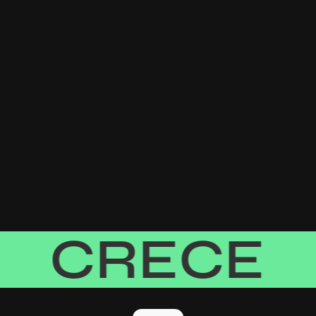
RECE
D