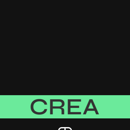
REA
C