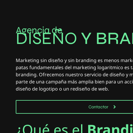
Agencia de
DISEÑO
Y
B
R
A
Marketing sin diseño y sin branding es menos market
patas fundamentales del marketing logaritmico es t
branding. Ofrecemos nuestro servicio de diseño y 
parte de una campaña más amplia bien para un acc
diseño de logotipo o un rediseño de web.
Contactar
¿Qué es el
Brand