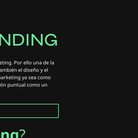
N
D
I
N
G
Y
B
R
A
N
D
ing. Por ello una de la
ambién el diseño y el
marketing ya sea como
ión puntual como un
ing
?