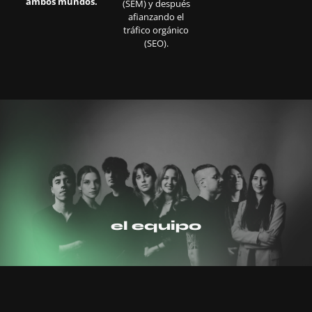
ambos mundos.
(SEM) y después
afianzando el
tráfico orgánico
(SEO).
el equipo