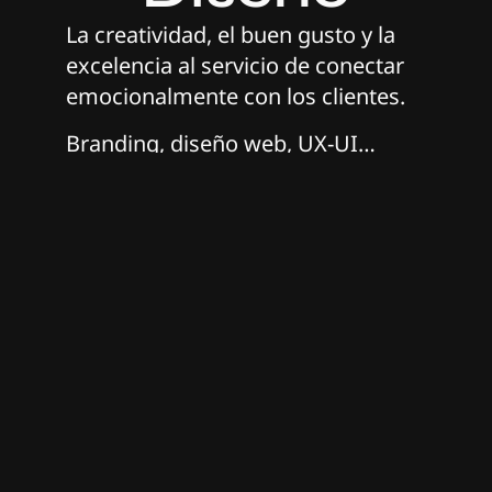
La creatividad, el buen gusto y la
excelencia al servicio de conectar
emocionalmente con los clientes.
Branding, diseño web, UX-UI…
Log
SEO
Estar más arriba en Google y otros
buscadores genera visibilidad,
tráfico y ventas extendidas en el
tiempo.
El mejor canal a medio-largo plazo.