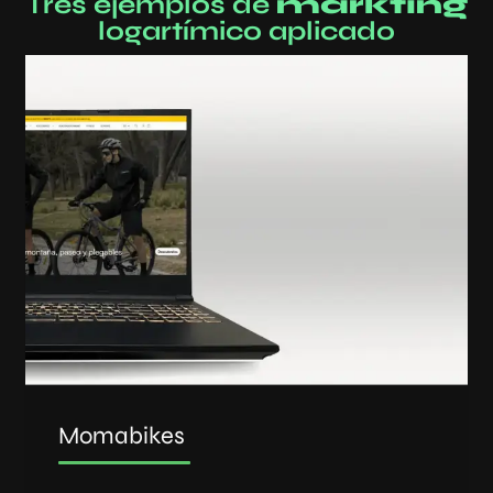
Tres ejemplos de
markting
logartímico aplicado
Momabikes