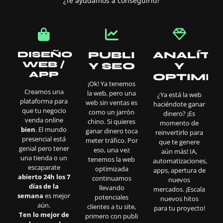
¿Te ayudamos a conseguirlo?
DISEÑO
PUBLI
ANALÍTI
WEB /
Y SEO
Y
APP
OPTIMIZ
¡Ok! Ya tenemos
Creamos una
la web, pero una
¿Ya está la web
plataforma para
web sin ventas es
haciéndote ganar
que tu negocio
como un jarrón
dinero? ¡Es
venda online
chino. Si quieres
momento de
bien
. El mundo
ganar dinero toca
reinvertirlo para
presencial está
meter tráfico. Por
que te genere
genial pero tener
eso, una vez
aún más! IA,
una tienda o un
tenemos la web
automatizaciones,
escaparate
optimizada
apps, apertura de
abierto 24h los 7
continuamos
nuevos
días de la
llevando
mercados. ¡Escala
semana
es mejor
potenciales
nuevos hitos
aún.
clientes a tu site,
para tu proyecto!
Ten lo mejor de
primero con publi