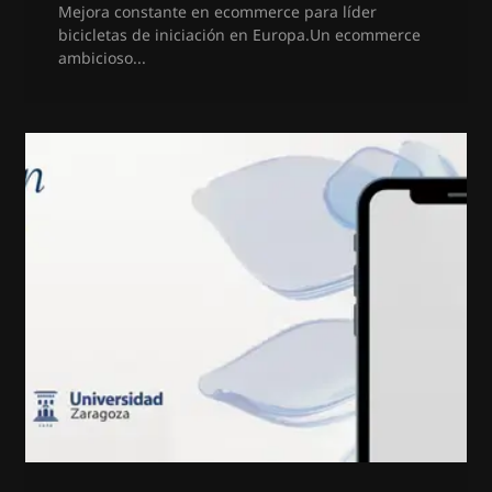
Mejora constante en ecommerce para líder
bicicletas de iniciación en Europa.Un ecommerce
ambicioso...