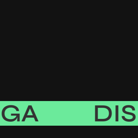
A
DISFR