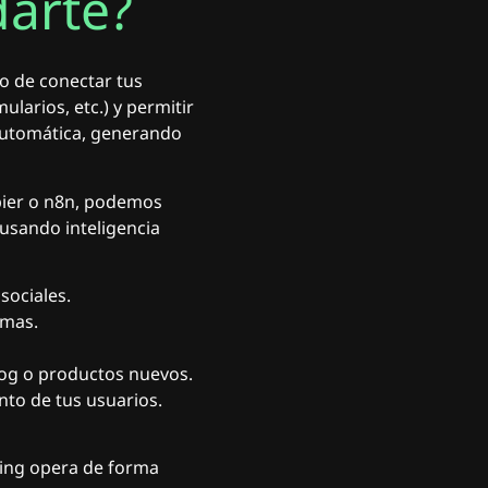
arte?
o de conectar tus
larios, etc.) y permitir
 automática, generando
pier o n8n, podemos
 usando inteligencia
sociales.
rmas.
log o productos nuevos.
to de tus usuarios.
ting opera de forma