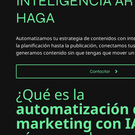
INTELIGENCIA AR
HAGA
T
U
M
A
R
K
E
T
U
M
A
R
K
E
Automatizamos tu estrategia de contenidos con inteli
la planificación hasta la publicación, conectamos tu
generamos contenido sin que tengas que mover un
Contactar
¿Qué es la
automatización 
marketing con I