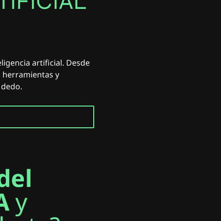
TIFICIAL
T
I
N
G
T
I
N
G
gencia artificial. Desde
s herramientas y
 dedo.
del
A
y