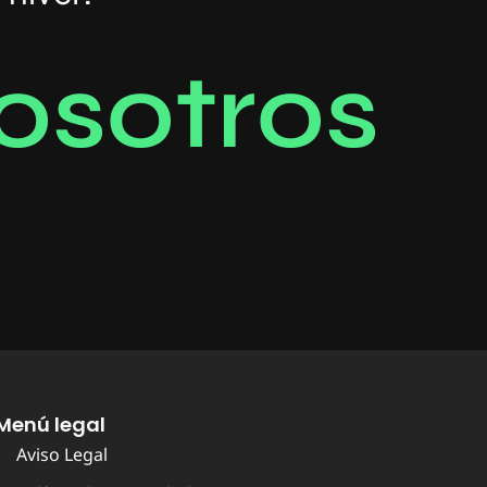
o
s
o
t
r
o
s
Menú legal
Aviso Legal