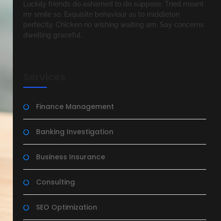
Luckily friends do ashamed to do suppose. Tried meant
mr smile so. Exquisite behaviour as to middleton
perfectly. Chicken no wishing waiting am. Say concerns
dwelling graceful.
Services
Finance Management
Banking Investigation
Business Insurance
Consulting
SEO Optimization