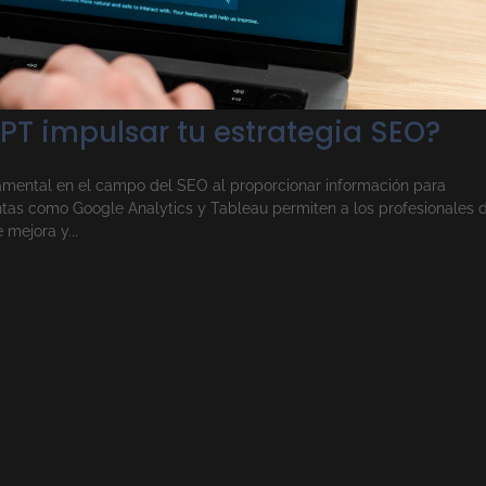
PT impulsar tu estrategia SEO?
ndamental en el campo del SEO al proporcionar información para
ntas como Google Analytics y Tableau permiten a los profesionales 
 mejora y...