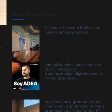
Most Recent Posts
Fuimos a Huesca a hablar con
nuevos emprendedores
del
Samuel Sancho, nuevo socio de
ADEA: liderazgo y
transformación digital desde el
Pirineo aragonés
De prácticas a graduación: así
vivimos en Logaritmia la primera
promoción de Kings Corner FP