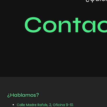
C
o
n
t
a
¿Hablamos?
Calle Madre Rafols, 2, Oficina 9-10.