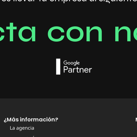
c
t
a
c
o
n
n
¿Más información?
La agencia