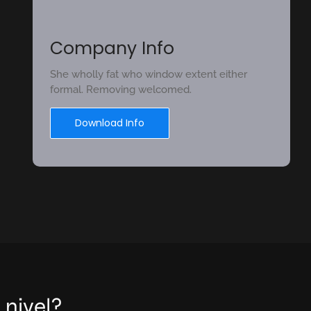
Company Info
She wholly fat who window extent either
formal. Removing welcomed.
Download Info
 nivel?