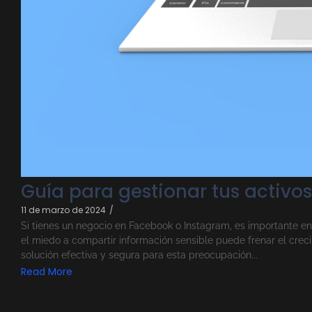
Guía para gestionar tus activo
11 de marzo de 2024
/
Si tienes un negocio en Facebook o Instagram, es importante en
el miedo a compartir información sensible puede frenar el cre
solución efectiva y segura para esta preocupación...
Read More