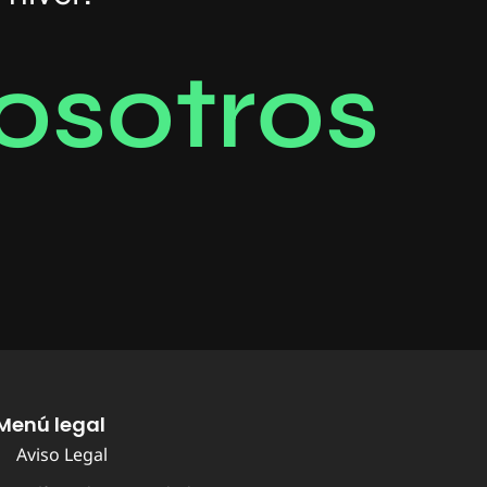
o
s
o
t
r
o
s
Menú legal
Aviso Legal