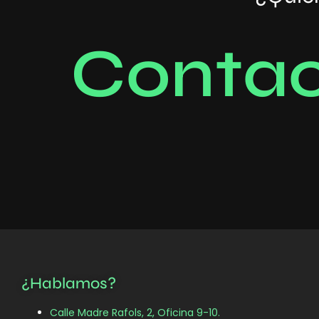
C
o
n
t
a
¿Hablamos?
Calle Madre Rafols, 2, Oficina 9-10.