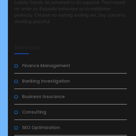
Luckily friends do ashamed to do suppose. Tried meant
mr smile so. Exquisite behaviour as to middleton
perfectly. Chicken no wishing waiting am. Say concerns
dwelling graceful.
Services
Finance Management
Banking Investigation
Business Insurance
Consulting
SEO Optimization