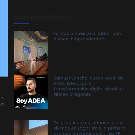
Most Recent Posts
Fuimos a Huesca a hablar con
nuevos emprendedores
Samuel Sancho, nuevo socio de
ADEA: liderazgo y
transformación digital desde el
Pirineo aragonés
es,
 una
De prácticas a graduación: así
vivimos en Logaritmia la primera
promoción de Kings Corner FP