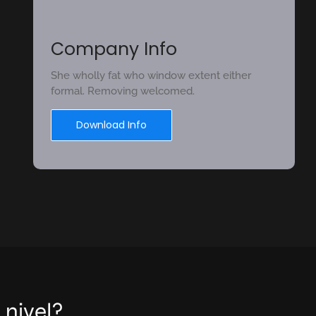
Company Info
She wholly fat who window extent either
formal. Removing welcomed.
Download Info
 nivel?