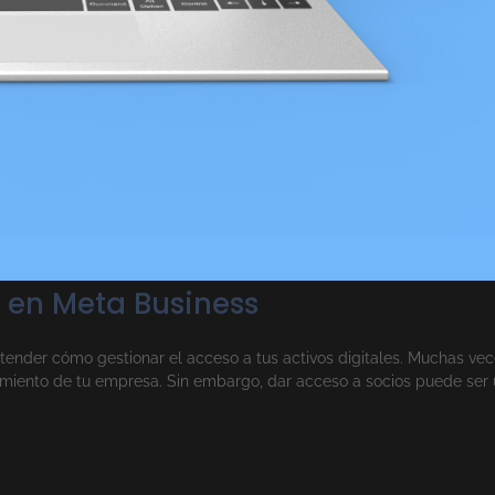
s en Meta Business
tender cómo gestionar el acceso a tus activos digitales. Muchas vec
cimiento de tu empresa. Sin embargo, dar acceso a socios puede ser