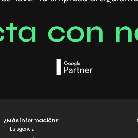
c
t
a
c
o
n
n
¿Más información?
La agencia