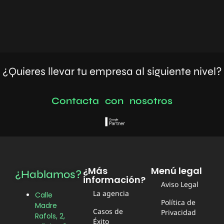
¿Quieres llevar tu empresa al siguiente nivel?
C
o
n
t
a
c
t
a
c
o
n
n
o
s
o
t
r
o
s
¿Más
Menú legal
¿Hablamos?
información?
Aviso Legal
La agencia
Calle
Política de
Madre
Casos de
Privacidad
Rafols, 2,
Éxito