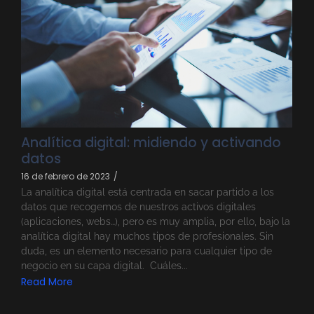
Analítica digital: midiendo y activando
datos
16 de febrero de 2023
/
La analítica digital está centrada en sacar partido a los
datos que recogemos de nuestros activos digitales
(aplicaciones, webs…), pero es muy amplia, por ello, bajo la
analítica digital hay muchos tipos de profesionales. Sin
duda, es un elemento necesario para cualquier tipo de
negocio en su capa digital. Cuáles...
Read More