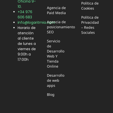
Oficina 9-
Política de
10.
Agencia de
Cookies
+34 976
Paid Media
606 683
Política de
Agencia de
Privacidad
info@logaritmia.com
posicionamiento
– Redes
Horario de
SEO
Sociales
atención
al cliente
Servicio
de lunes a
de
viernes de
Desarrollo
9:00h a
Web Y
17:00h
Tienda
Online
Desarrollo
de web
apps
Blog