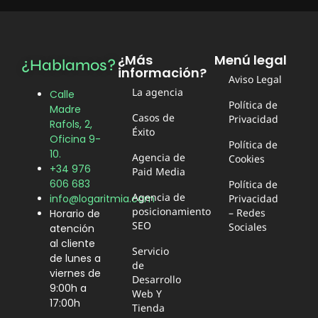
¿Más
Menú legal
¿Hablamos?
información?
Aviso Legal
La agencia
Calle
Política de
Madre
Casos de
Privacidad
Rafols, 2,
Éxito
Oficina 9-
Política de
10.
Agencia de
Cookies
+34 976
Paid Media
606 683
Política de
Agencia de
Privacidad
info@logaritmia.com
posicionamiento
– Redes
Horario de
SEO
Sociales
atención
al cliente
Servicio
de lunes a
de
viernes de
Desarrollo
9:00h a
Web Y
17:00h
Tienda