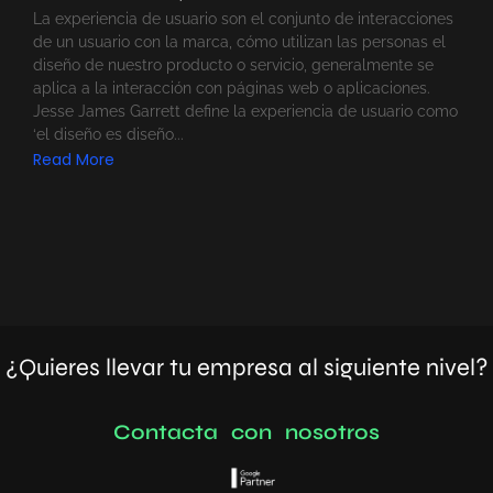
La experiencia de usuario son el conjunto de interacciones
de un usuario con la marca, cómo utilizan las personas el
diseño de nuestro producto o servicio, generalmente se
aplica a la interacción con páginas web o aplicaciones.
Jesse James Garrett define la experiencia de usuario como
‘el diseño es diseño...
Read More
¿Quieres llevar tu empresa al siguiente nivel?
C
o
n
t
a
c
t
a
c
o
n
n
o
s
o
t
r
o
s