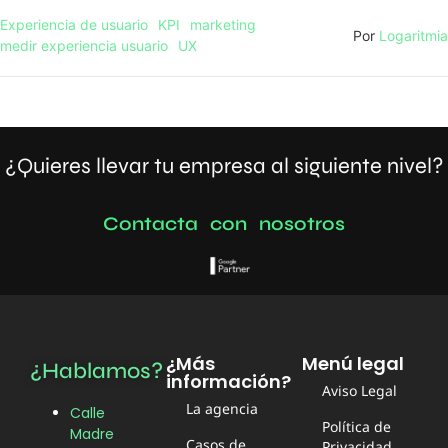
Experiencia de usuario
KPI
marketing
Por
Logaritmia
medir experiencia usuario
UX
¿Quieres llevar tu empresa al siguiente nivel?
C
o
n
t
a
c
t
a
c
o
n
n
o
s
o
t
r
o
s
¿Más
Menú legal
¿Hablamos?
información?
Aviso Legal
La agencia
Calle
Política de
Madre
Casos de
Privacidad