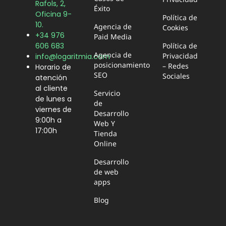
Rafols, 2,
Éxito
Oficina 9-
Política de
10.
Agencia de
Cookies
+34 976
Paid Media
606 683
Política de
Agencia de
Privacidad
info@logaritmia.com
posicionamiento
– Redes
Horario de
SEO
Sociales
atención
al cliente
Servicio
de lunes a
de
viernes de
Desarrollo
9:00h a
Web Y
17:00h
Tienda
Online
Desarrollo
de web
apps
Blog