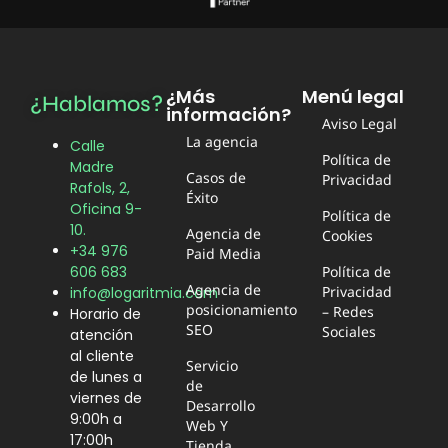
¿Más
Menú legal
¿Hablamos?
información?
Aviso Legal
La agencia
Calle
Política de
Madre
Casos de
Privacidad
Rafols, 2,
Éxito
Oficina 9-
Política de
10.
Agencia de
Cookies
+34 976
Paid Media
606 683
Política de
Agencia de
Privacidad
info@logaritmia.com
posicionamiento
– Redes
Horario de
SEO
Sociales
atención
al cliente
Servicio
de lunes a
de
viernes de
Desarrollo
9:00h a
Web Y
17:00h
Tienda