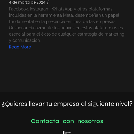
4 de marzo de 2024
/
Facebook, Instagram, WhatsApp y otras plataformas
incluidas en la herramienta Meta, desempeñan un papel
fundamental en la presencia en línea de las empresas.
Gestionar eficazmente los activos en estas plataformas es
esencial para el éxito de cualquier estrategia de marketing
y comunicación.
Read More
¿Quieres llevar tu empresa al siguiente nivel?
C
o
n
t
a
c
t
a
c
o
n
n
o
s
o
t
r
o
s