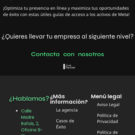
¡Optimiza tu presencia en línea y maximiza tus oportunidades
de éxito con estas útiles guías de acceso a los activos de Meta!
¿Quieres llevar tu empresa al siguiente nivel?
C
o
n
t
a
c
t
a
c
o
n
n
o
s
o
t
r
o
s
¿Más
Menú legal
¿Hablamos?
información?
Aviso Legal
La agencia
Calle
Política de
Madre
Casos de
Privacidad
Rafols, 2,
Éxito
Oficina 9-
Política de