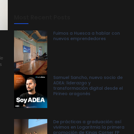
Most Recent Posts
Fuimos a Huesca a hablar con
nuevos emprendedores
de
s
Samuel Sancho, nuevo socio de
ADEA: liderazgo y
transformación digital desde el
Pirineo aragonés
De prácticas a graduación: así
vivimos en Logaritmia la primera
promoción de Kings Corner FP