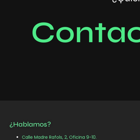
C
o
n
t
a
¿Hablamos?
Calle Madre Rafols, 2, Oficina 9-10.