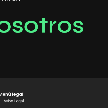
o
s
o
t
r
o
s
Menú legal
Aviso Legal