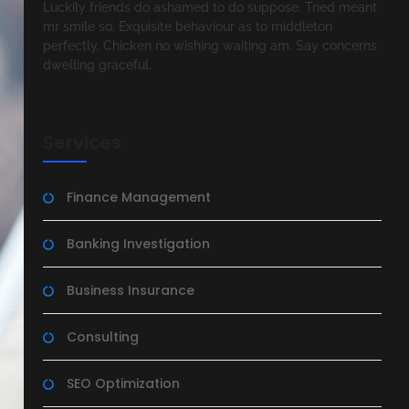
Luckily friends do ashamed to do suppose. Tried meant
mr smile so. Exquisite behaviour as to middleton
perfectly. Chicken no wishing waiting am. Say concerns
dwelling graceful.
Services
Finance Management
Banking Investigation
Business Insurance
Consulting
SEO Optimization