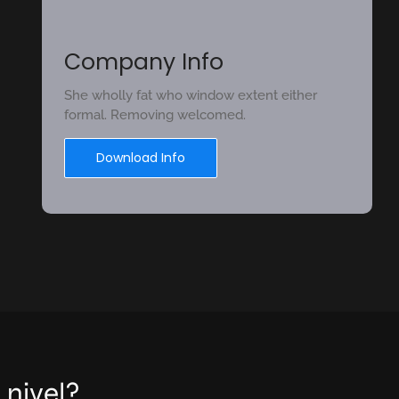
Company Info
She wholly fat who window extent either
formal. Removing welcomed.
Download Info
 nivel?