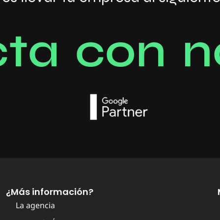
c
t
a
c
o
n
n
¿Más información?
La agencia