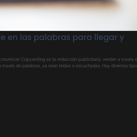
rte en las palabras para llegar y
y convencer Copywriting es la redacción publicitaria, vender a través 
 a través de palabras, ya sean leídas o escuchadas. Hay diversos tipo