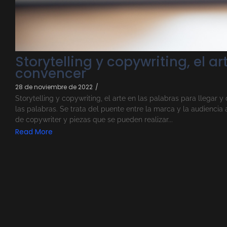
Storytelling y copywriting, el a
convencer
28 de noviembre de 2022
/
Storytelling y copywriting, el arte en las palabras para llegar 
las palabras. Se trata del puente entre la marca y la audiencia
de copywriter y piezas que se pueden realizar...
Read More