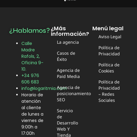
¿Más
Menú legal
¿Hablamos?
información?
Aviso Legal
La agencia
Calle
Política de
Madre
Casos de
Privacidad
Rafols, 2,
Éxito
Oficina 9-
Política de
10.
Agencia de
Cookies
+34 976
Paid Media
606 683
Política de
Agencia de
Privacidad
info@logaritmia.com
posicionamiento
– Redes
Horario de
SEO
Sociales
atención
al cliente
Servicio
de lunes a
de
viernes de
Desarrollo
9:00h a
Web Y
17:00h
Tienda