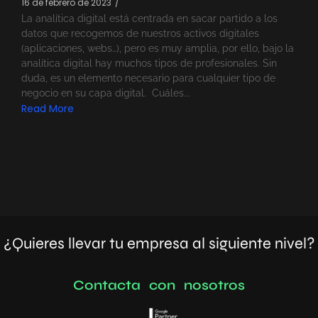
16 de febrero de 2023
/
La analítica digital está centrada en sacar partido a los
datos que recogemos de nuestros activos digitales
(aplicaciones, webs…), pero es muy amplia, por ello, bajo la
analítica digital hay muchos tipos de profesionales. Sin
duda, es un elemento necesario para cualquier tipo de
negocio en su capa digital. Cuáles...
Read More
¿Quieres llevar tu empresa al siguiente nivel?
C
o
n
t
a
c
t
a
c
o
n
n
o
s
o
t
r
o
s