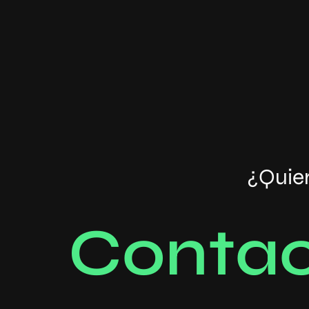
¿Quier
C
o
n
t
a