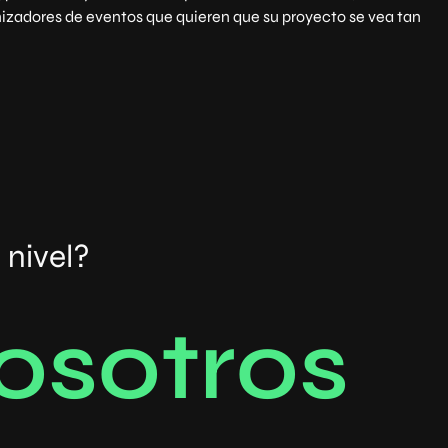
nizadores de eventos que quieren que su proyecto se vea tan
 nivel?
o
s
o
t
r
o
s