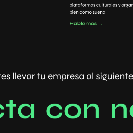
plataformas culturales y orga
bien como suena.
Hablamos →
es llevar tu empresa al siguiente
c
t
a
c
o
n
n