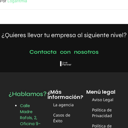
Por
Logaritmia
¿Quieres llevar tu empresa al siguiente nivel?
C
o
n
t
a
c
t
a
c
o
n
n
o
s
o
t
r
o
s
¿Más
Menú legal
¿Hablamos?
información?
Aviso Legal
La agencia
Calle
Política de
Madre
Casos de
Privacidad
Rafols, 2,
Éxito
Oficina 9-
Política de