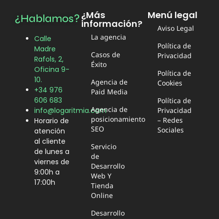
¿Más
Menú legal
¿Hablamos?
información?
Aviso Legal
La agencia
Calle
Política de
Madre
Casos de
Privacidad
Rafols, 2,
Éxito
Oficina 9-
Política de
10.
Agencia de
Cookies
+34 976
Paid Media
606 683
Política de
Agencia de
Privacidad
info@logaritmia.com
posicionamiento
– Redes
Horario de
SEO
Sociales
atención
al cliente
Servicio
de lunes a
de
viernes de
Desarrollo
9:00h a
Web Y
17:00h
Tienda
Online
Desarrollo