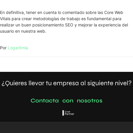
En definitiva, tener en cuenta lo comentado sobre las Core Web
Vitals para crear metodologías de trabajo es fundamental para
realizar un buen posicionamiento SEO y mejorar la experiencia del
usuario en nuestra web.
Por
Logaritmia
¿Quieres llevar tu empresa al siguiente nivel?
C
o
n
t
a
c
t
a
c
o
n
n
o
s
o
t
r
o
s